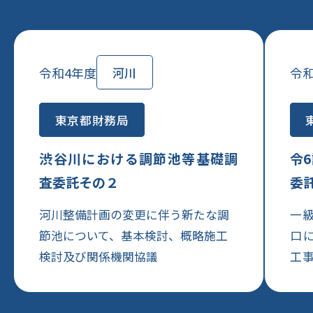
令和4年度
令和
河川
東京都財務局
渋谷川における調節池等基礎調
令
査委託その２
委
河川整備計画の変更に伴う新たな調
一
節池について、基本検討、概略施工
口
検討及び関係機関協議
工