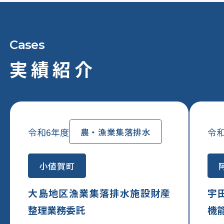
実績紹介
令和6年度
令和
農・漁業集落排水
小値賀町
大島地区漁業集落排水施設財産
宇
整理業務委託
機