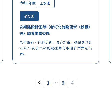
令和6年度
上水道
愛知県
次期建設計画等（老朽化施設更新（設備）
等）調査業務委託
老朽設備・管路更新、防災対策、改良を含む
2040年度までの施設強靭化中期計画案を策
定。
1
…
3
4