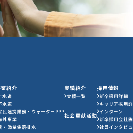
事業紹介
実績紹介
採用情報
上水道
実績一覧
新卒採用詳細
下水道
キャリア採用
官民連携業務・ウォーターPPP
インターン
社会貢献活動
海外事業
新卒採用会社
農・漁業集落排水
社員インタビ