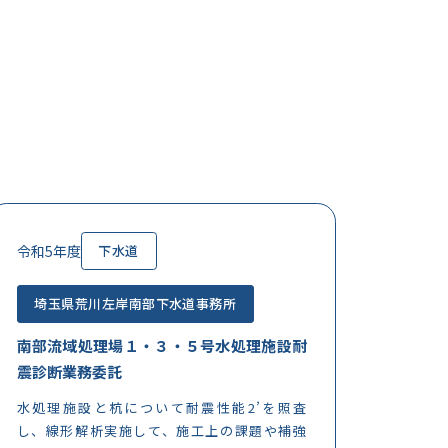
令和5年度
下水道
埼玉県荒川左岸南部下水道事務所
南部流域処理場１・３・５号水処理施設耐
震診断業務委託
水処理施設と杭について耐震性能2’を照査
し、線形解析実施して、施工上の課題や補強