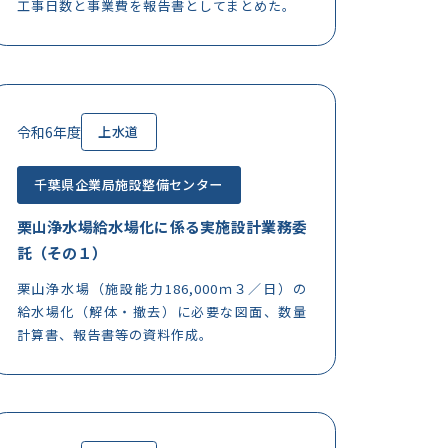
工事日数と事業費を報告書としてまとめた。
令和6年度
上水道
千葉県企業局施設整備センター
栗山浄水場給水場化に係る実施設計業務委
託（その１）
栗山浄水場（施設能力186,000ｍ３／日）の
給水場化（解体・撤去）に必要な図面、数量
計算書、報告書等の資料作成。