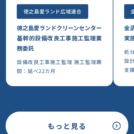
徳之島愛ランド広域連合
徳之島愛ランドクリーンセンター
金
基幹的設備改良工事施工監理業
実
務委託
処
設
設備改良工事施工監理 施工監理期
支
間：延べ22カ月
もっと見る